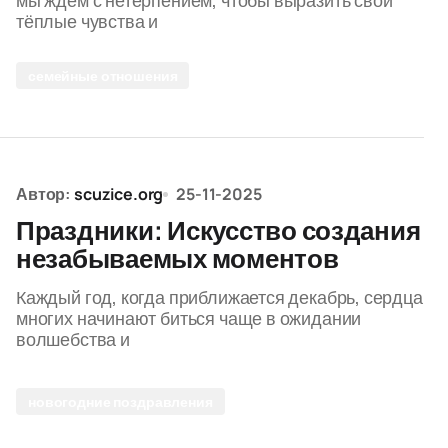
мы ждем с нетерпением, чтобы выразить свои
тёплые чувства и
семейные отношения
Автор:
scuzice.org
25-11-2025
Праздники: Искусство создания
незабываемых моментов
Каждый год, когда приближается декабрь, сердца
многих начинают биться чаще в ожидании
волшебства и
новогодние поздравления